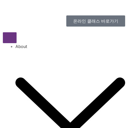
콘
텐
츠
온라인 클래스 바로가기
로
건
너
뛰
About
기