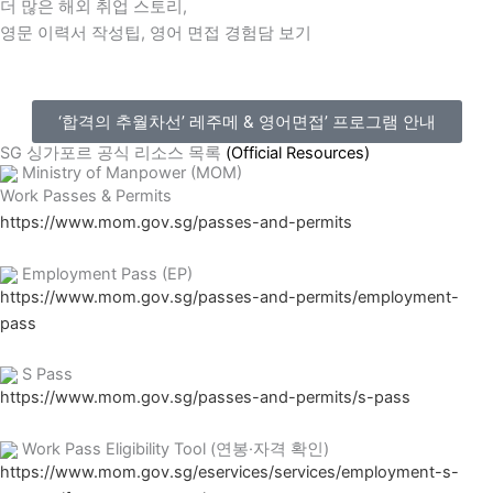
더 많은 해외 취업 스토리,
영문 이력서 작성팁, 영어 면접 경험담 보기
‘합격의 추월차선’ 레주메 & 영어면접’ 프로그램 안내
SG 싱가포르 공식 리소스 목록
(Official Resources)
Ministry of Manpower (MOM)
Work Passes & Permits
https://www.mom.gov.sg/passes-and-permits
Employment Pass (EP)
https://www.mom.gov.sg/passes-and-permits/employment-
pass
S Pass
https://www.mom.gov.sg/passes-and-permits/s-pass
Work Pass Eligibility Tool (연봉·자격 확인)
https://www.mom.gov.sg/eservices/services/employment-s-