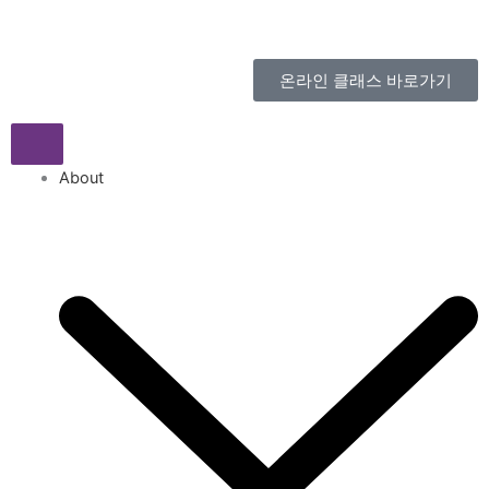
콘
텐
츠
온라인 클래스 바로가기
로
건
너
뛰
About
기