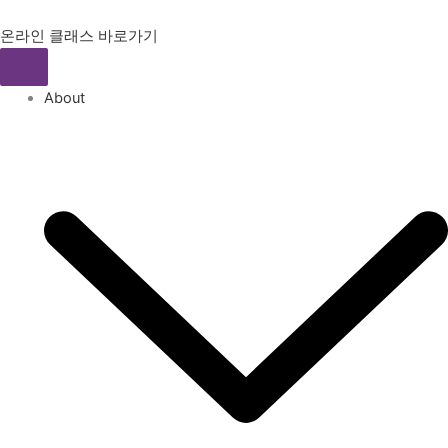
콘
텐
온라인 클래스 바로가기
츠
로
About
건
너
뛰
기