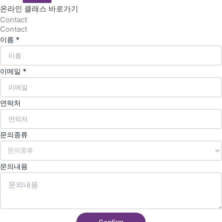
온라인 클래스 바로가기
Contact
Contact
이름
*
이메일
*
문
연락처
의
내
문의종류
용
연
락
문의내용
처
문
의
종
류