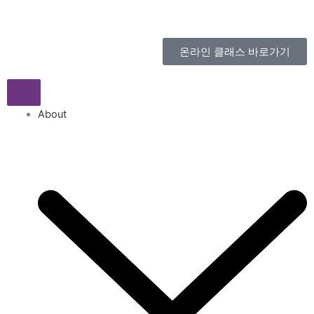
콘
텐
츠
온라인 클래스 바로가기
로
건
너
뛰
About
기